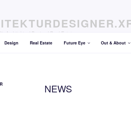
ITEKTURDESIGNER.X
r Architektur I Design I Real Estate
Design
Real Estate
Future Eye
Out & About
XR
NEWS