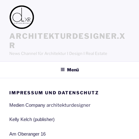
Zum
Inhalt
springen
ARCHITEKTURDESIGNER.X
R
News Channel für Architektur I Design I Real Estate
Menü
IMPRESSUM UND DATENSCHUTZ
Medien Company
architekturdesigner
Kelly Kelch (publisher)
Am Oberanger 16