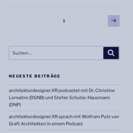
Beitragsnavigation
Nächs
Seite
1
Seite
Suche
Suchen
nach:
NEUESTE BEITRÄGE
architekturdesigner.XR podcastet mit Dr. Christine
Lemaitre (DGNB) und Stefan Schulze-Hausmann
(DNP)
architekturdesigner.XR sprach mit Wolfram Putz von
Graft Architekten in einem Podcast