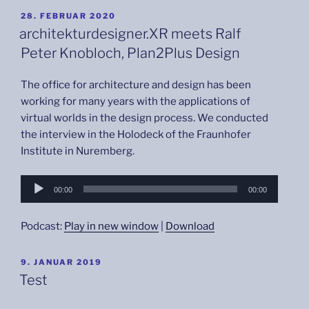
VERÖFFENTLICHT
28. FEBRUAR 2020
AM
architekturdesigner.XR meets Ralf
Peter Knobloch, Plan2Plus Design
The office for architecture and design has been
working for many years with the applications of
virtual worlds in the design process. We conducted
the interview in the Holodeck of the Fraunhofer
Institute in Nuremberg.
Audio-
00:00
00:00
Player
Podcast:
Play in new window
|
Download
VERÖFFENTLICHT
9. JANUAR 2019
AM
Test