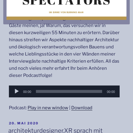
Braucht die Welt noch einen weiteren Deutschen
Nachhaltigkeitspreis Design? Nun, meine Podcast-
Gäste meinen, ja! Warum, das versuchen wir in
diesen kurzweiligen 55 Minuten zu erörtern. Darüber
hinaus streifen wir Aspekte nachhaltiger Architektur
und ökologisch verantwortungsvollen Bauens und
welche Lieblingsstücke in den vier Wänden meiner
Interviewgäste nachhaltige Kriterien erfüllen. All das
und noch vieles mehr erfahrt Ihr beim Anhören
dieser Podcastfolge!
Audio-
00:00
00:00
Player
Podcast:
Play in new window
|
Download
VERÖFFENTLICHT
20. MAI 2020
AM
architekturdesigner.XR sprach mit