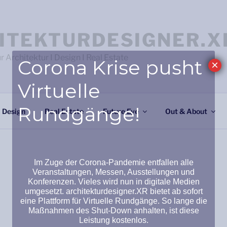
ITEKTURDESIGNER.X
 Architektur I Design I Real Estate
Corona Krise pusht
×
Virtuelle
Rundgänge!
Design
Real Estate
Future Eye
Out & About
Im Zuge der Corona-Pandemie entfallen alle
Veranstaltungen, Messen, Ausstellungen und
Konferenzen. Vieles wird nun in digitale Medien
umgesetzt. architekturdesigner.XR bietet ab sofort
eine Plattform für
Virtuelle Rundgänge
.
So lange die
Maßnahmen des Shut-Down anhalten, ist diese
Leistung kostenlos.